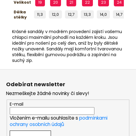
Velikost
19
20
21
22
23
24
2
Délka
11,3
12,0
12,7
13,3
14,0
14,7
15
stélky
Krásné sandály v modrém provedení zajistí vašemu
chlapci maximální pohodlí na každém kroku. Jsou
ideální pro nošení po celý den, aniž by byly dětské
nožky unavené. Sandály mají komfortní tvarovanou
stélku, flexibilní gumovou podrážku a zapínání na
suchý zip.
Z
á
Odebírat newsletter
p
Nezmeškejte žádné novinky či slevy!
a
t
E-mail
í
Vložením e-mailu souhlasíte s
podmínkami
ochrany osobních údajů