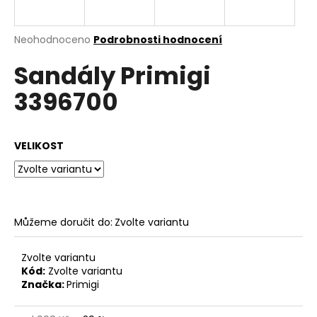
a
j
Průměrné
Neohodnoceno
Podrobnosti hodnocení
í
hodnocení
Sandály Primigi
produktu
t
je
?
3396700
0,0
z
5
hvězdiček.
VELIKOST
HLEDAT
Můžeme doručit do:
Zvolte variantu
D
o
p
Zvolte variantu
o
Kód:
Zvolte variantu
Značka:
Primigi
r
u