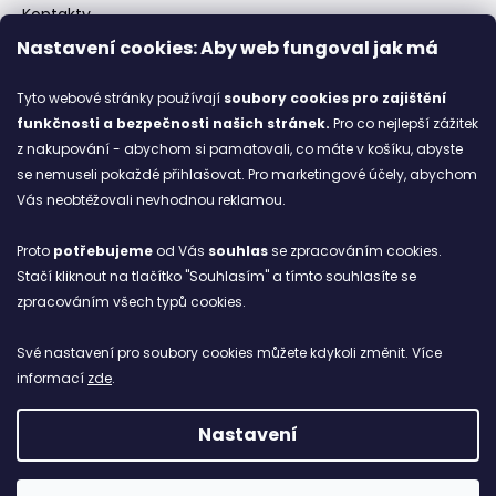
Kontakty
Značky
Nastavení cookies: Aby web fungoval jak má
Tyto webové stránky používají
soubory cookies
pro zajištění
Blog
funkčnosti a bezpečnosti našich stránek.
Pro co nejlepší zážitek
z nakupování - abychom si pamatovali, co máte v košíku, abyste
Ze starých bot staronové
se nemuseli pokaždé přihlašovat. Pro marketingové účely, abychom
6.2.2026
Vás neobtěžovali nevhodnou reklamou.
ARCHIV
Proto
potřebujeme
od Vás
souhlas
se zpracováním cookies.
Stačí kliknout na tlačítko "Souhlasím" a tímto souhlasíte se
zpracováním všech typů cookies.
Facebook
Své nastavení pro soubory cookies můžete kdykoli změnit. Více
informací
zde
.
NETBOL
Nastavení
Vytvořil Shoptet
Copyright 2026
NETBOL
. Všechna práva vyhrazena.