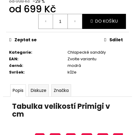
č
od 998 Kč
–29 %
od
699 Kč
u
j
Měrná
e
DO KOŠÍKU
cena:
m
e
Zeptat se
Sdílet
RIEKER
Kategorie
:
Chlapecké sandály
44760-
EAN
:
Zvolte variantu
35
černá
:
modrá
1
Svršek
:
kůže
998
Kč
Popis
Diskuze
Značka
Tabulka velikostí Primigi v
cm