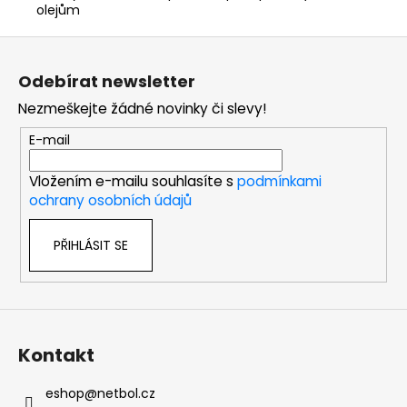
olejům
Z
á
Odebírat newsletter
p
Nezmeškejte žádné novinky či slevy!
a
t
E-mail
í
Vložením e-mailu souhlasíte s
podmínkami
ochrany osobních údajů
PŘIHLÁSIT SE
Kontakt
eshop
@
netbol.cz