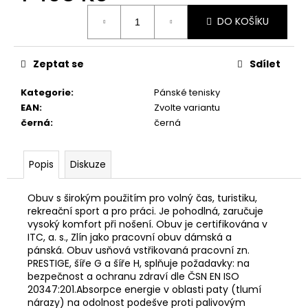
č
Měrná
u
DO KOŠÍKU
cena:
j
e
m
Zeptat se
Sdílet
e
Kategorie
:
Pánské tenisky
EAN
:
Zvolte variantu
ZDRAVOTNÍ
černá
:
černá
OBUV
PETER
LEGWOOD
DOLPHIN
Popis
Diskuze
1
498
Obuv s širokým použitím pro volný čas, turistiku,
Kč
rekreační sport a pro práci. Je pohodlná, zaručuje
vysoký komfort při nošení. Obuv je certifikována v
ITC, a. s., Zlín jako pracovní obuv dámská a
pánská. Obuv usňová vstřikovaná pracovní zn.
PRESTIGE, šíře G a šíře H, splňuje požadavky: na
bezpečnost a ochranu zdraví dle ČSN EN ISO
20347:201.Absorpce energie v oblasti paty (tlumí
nárazy) na odolnost podešve proti palivovým