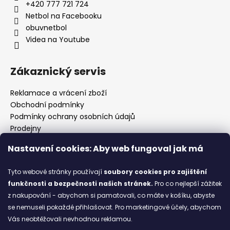
+420 777 721 724
Netbol na Facebooku
obuvnetbol
Videa na Youtube
Zákaznický servis
Reklamace a vrácení zboží
Obchodní podmínky
Podmínky ochrany osobních údajů
Prodejny
Kontakty
Nastavení cookies: Aby web fungoval jak má
Značky
Tyto webové stránky používají
soubory cookies
pro zajištění
funkčnosti a bezpečnosti našich stránek.
Pro co nejlepší zážitek
Blog
z nakupování - abychom si pamatovali, co máte v košíku, abyste
se nemuseli pokaždé přihlašovat. Pro marketingové účely, abychom
Ze starých bot staronové
Vás neobtěžovali nevhodnou reklamou.
6.2.2026