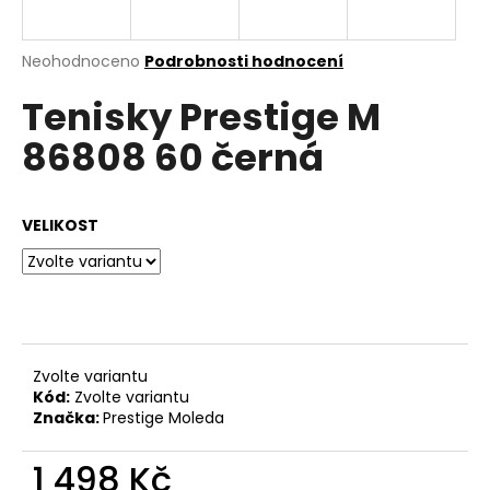
a
j
Průměrné
Neohodnoceno
Podrobnosti hodnocení
í
hodnocení
Tenisky Prestige M
produktu
t
je
?
86808 60 černá
0,0
z
5
hvězdiček.
VELIKOST
HLEDAT
D
o
Zvolte variantu
p
Kód:
Zvolte variantu
o
Značka:
Prestige Moleda
r
u
1 498 Kč