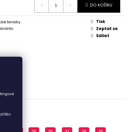
DO KOŠÍKU
Tisk
ké tenisky
variantu
Zeptat se
Sdílet
i
etingové
ačítko
33
34
35
36
37
38
39