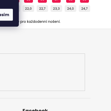
0,7
21,3
22,0
22,7
23,3
24,0
24,7
asím
Jsou vhodné pro každodenní nošení.
Facebook