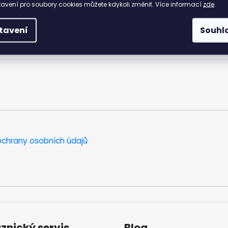
avení pro soubory cookies můžete kdykoli změnit. Více informací
zde
.
15,3
16,0
16,7
17,3
18,0
18,7
19,4
20,0
2
tavení
Souhl
movými šňůrkami mají odlehčenou podešev a celokoženou stélku. 
chrany osobních údajů
znický servis
Blog