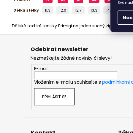
Své nast
Délka stélky
11,3
12,0
12,7
13,3
14,0
14,7
Nas
Dětské textilní tenisky Primigi na jeden suchý zip a gu
Z
á
Odebírat newsletter
p
Nezmeškejte žádné novinky či slevy!
a
t
E-mail
í
Vložením e-mailu souhlasíte s
podmínkami o
PŘIHLÁSIT SE
Kontakt
Záka