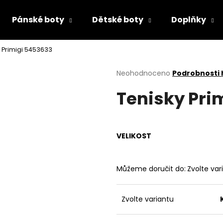
Pánské boty
Dětské boty
Doplňky
 Primigi 5453633
Co potřebujete najít?
Průměrné
Neohodnoceno
Podrobnosti
hodnocení
Tenisky Pri
produktu
HLEDAT
je
0,0
z
5
Doporučujeme
VELIKOST
hvězdiček.
Můžeme doručit do:
Zvolte var
Zvolte variantu
CHLAPECKÉ SANDÁLY PRIMIGI 7893300
PRIMIGI 2418511