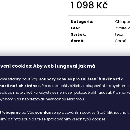
1 098 Kč
698 Kč
1 898 Kč
Původně:
998 Kč
Měrná
cena:
Kategorie
:
Chlapec
EAN
:
Zvolte 
Svršek
:
textil
černá
:
černá
vení cookies: Aby web fungoval jak má
ové stránky používají
soubory cookies
pro zajištění funkčnosti a
osti našich stránek.
Pro co nejlepší zážitek z nakupování - abychom s
li, co máte v košíku, abyste se nemuseli pokaždé přihlašovat. Pro mark
abychom Vás neobtěžovali nevhodnou reklamou.
třebujeme
od Vás
souhlas
se zpracováním cookies. Stačí kliknout na tl
ím" a tímto souhlasíte se zpracováním všech typů cookies.
25
26
27
28
29
30
31
32