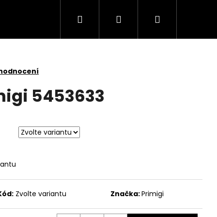
Hledat
Přihlášení
Nákupní
košík
 hodnocení
migi 5453633
iantu
Kód:
Zvolte variantu
Značka:
Primigi