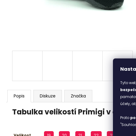
513 FUXIA
1 898 Kč
Nasta
Tyto web
bezpečn
Popis
Diskuze
Značka
pamatova
účely, 
Tabulka velikostí Primigi v cm
Proto
po
"Souhlas
Velikost
19
20
21
22
23
24