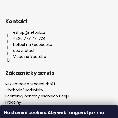
a
j
í
Kontakt
t
?
eshop
@
netbol.cz
+420 777 721 724
Netbol na Facebooku
obuvnetbol
Videa na Youtube
HLEDAT
Zákaznický servis
D
Reklamace a vrácení zboží
o
Obchodní podmínky
p
Podmínky ochrany osobních údajů
o
Prodejny
r
Kontakty
u
Nastavení cookies: Aby web fungoval jak má
Značky