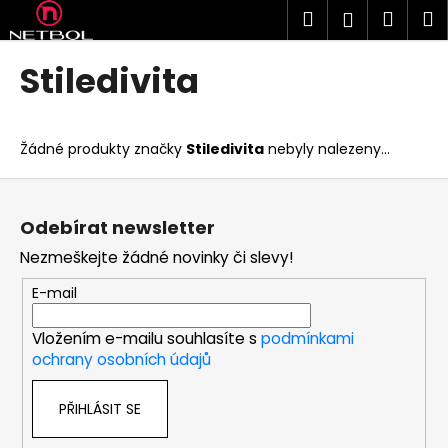
K
Přejít
Hledat
Náku
M
Přihlášen
na
o
obsah
Zpět
Zpět
košík
š
Stiledivita
í
C
k
o
Žádné produkty značky
Stiledivita
nebyly nalezeny...
p
o
Z
t
á
Odebírat newsletter
ř
p
Nezmeškejte žádné novinky či slevy!
e
a
b
t
E-mail
u
í
j
Vložením e-mailu souhlasíte s
podmínkami
ochrany osobních údajů
e
t
PŘIHLÁSIT SE
e
n