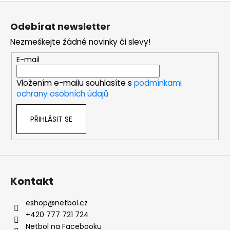
Z
á
Odebírat newsletter
p
Nezmeškejte žádné novinky či slevy!
a
t
E-mail
í
Vložením e-mailu souhlasíte s
podmínkami
ochrany osobních údajů
PŘIHLÁSIT SE
Kontakt
eshop
@
netbol.cz
+420 777 721 724
Netbol na Facebooku