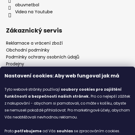
obuvnetbol
Videa na Youtube
Zákaznický servis
Reklamace a vrácení zboží
Obchodní podmínky
Podmínky ochrany osobních údajů
Prodejny
Kontakty
Nastavení cookies: Aby web fungoval jak má
Značky
Tyto webové stránky používají
soubory cookies
pro zajištění
funkčnosti a bezpečnosti našich stránek.
Pro co nejlepší zážitek
Blog
z nakupování - abychom si pamatovali, co máte v košíku, abyste
se nemuseli pokaždé přihlašovat. Pro marketingové účely, abychom
Ze starých bot staronové
Vás neobtěžovali nevhodnou reklamou.
6.2.2026
Proto
potřebujeme
od Vás
souhlas
se zpracováním cookies.