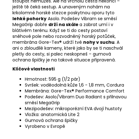
stoupat nemůžeš. Ale na vrcholu cesta nekončí –
ještě tě čeká sestup. A unaveným nohám na
krkolomné horské stezce poskytnou oporu tyto
lehké pohorky
Asolo. Podešev Vibram se směsí
MegaGrip dobře
drží na skále
a zabrat umí i v
blátivém terénu. Když se ti do cesty postaví
sněhové pole nebo rozvodněný horský potůček,
membrána Gore-Tex® udrží tvé
nohy v suchu
. A
ani o zbloudilé kameny, které jako by se ti naschvál
pletly do cesty, si palec neskopneš – gumová
ochrana špičky je na takové situace připravená.
Klíčové vlastnosti
Hmotnost: 595 g (1/2 pár)
Svršek: voděodolná kůže 1,6 - 1,8 mm, Cordura
Membrána: Gore-Tex® Performance Comfort
Podešev: Asolo/Vibram Duo Radiant s přilnavou
směsí MegaGrip
Mezipodešev: mikroporézní EVA dvojí hustoty
Vložka: anatomická Lite 2
Gumová ochrana špičky
Vyrobeno v Evropě