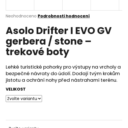
a
j
Průměrné
Neohodnoceno
Podrobnosti hodnocení
í
hodnocení
Asolo Drifter I EVO GV
produktu
t
je
?
gerbera / stone –
0,0
z
trekové boty
5
hvězdiček.
Lehké turistické pohorky pro výstupy na vrcholy a
HLEDAT
bezpečné návraty do údolí. Dodají tvým krokům
jistotu a ochrání nohy před nástrahami terénu.
VELIKOST
D
o
p
o
r
u