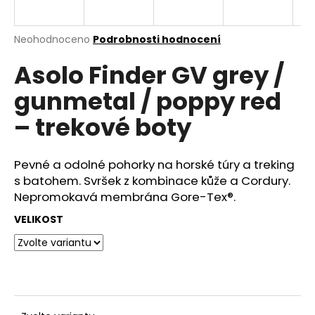
a
j
Průměrné
Neohodnoceno
Podrobnosti hodnocení
í
hodnocení
Asolo Finder GV grey /
produktu
t
je
?
gunmetal / poppy red
0,0
z
– trekové boty
5
hvězdiček.
Pevné a odolné pohorky na horské túry a treking
HLEDAT
s batohem. Svršek z kombinace kůže a Cordury.
Nepromokavá membrána Gore-Tex®.
VELIKOST
D
o
p
o
r
u