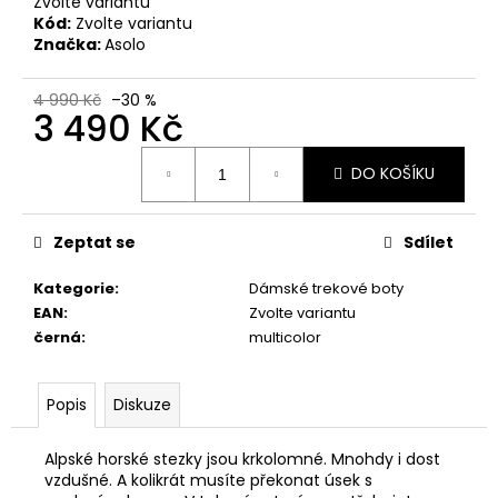
č
Zvolte variantu
Kód:
Zvolte variantu
u
Značka:
Asolo
j
e
m
4 990 Kč
–30 %
3 490 Kč
e
Měrná
DO KOŠÍKU
cena:
PRIMIGI
2418511
1
Zeptat se
Sdílet
898
Kč
Kategorie
:
Dámské trekové boty
EAN
:
Zvolte variantu
černá
:
multicolor
Popis
Diskuze
Alpské horské stezky jsou krkolomné. Mnohdy i dost
vzdušné. A kolikrát musíte překonat úsek s