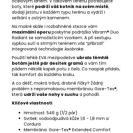
ocelovým lanem. V takovém terénu potřebujete
boty, které
podrží váš kotník na svém místě
,
dodají jistotu v každém typu terénu a vydrží i
setkání s ostrým kamenem.
Na mokré skále i rozbahněné stezce vám
maximální oporu
poskytne podrážka Vibram® Duo
Radiant se samočistícím vzorkem. A při sestupu
sypkou sutí a strmým terénem vás “přibrzdí”
integrovaná technologie Asobrake.
Použití lehké EVA mezipodešve
ubralo těmhlě
botám ještě pár desítek gramů
a vám tím
pádem několik kapek potu z čela. Co naopak přidalo,
tak komfort do každého kroku.
A co déšť, mokrá tráva, drobné říčky? Žádný
problém s nepromokavou membránou Gore-Tex®,
která
udrží vaše nohy v suchu
a pohodlí.
Klíčové vlastnosti
Hmotnost: 546 g (1/2 pár)
Svršek: vodoodpudivá kůže 1,6 - 1,8 mm a
Cordura
Membrána: Gore-Tex® Extended Comfort