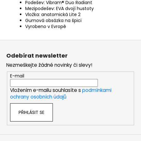
Podešev: Vibram® Duo Radiant
Mezipodešev: EVA dvojí hustoty
Vložka: anatomická Lite 2
Gumová obsázka na špici
Vyrobeno v Evropě
Z
á
Odebírat newsletter
p
Nezmeškejte žádné novinky či slevy!
a
t
E-mail
í
Vložením e-mailu souhlasíte s
podmínkami
ochrany osobních údajů
PŘIHLÁSIT SE