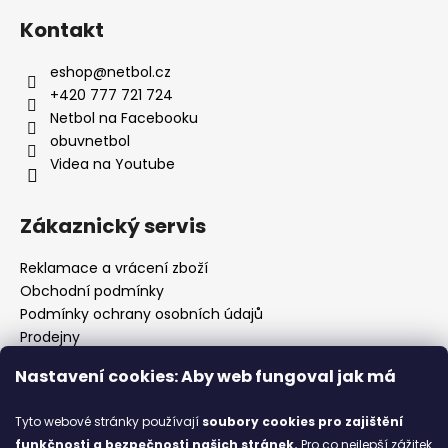
Kontakt
eshop
@
netbol.cz
+420 777 721 724
Netbol na Facebooku
obuvnetbol
Videa na Youtube
Zákaznický servis
Reklamace a vrácení zboží
Obchodní podmínky
Podmínky ochrany osobních údajů
Prodejny
Kontakty
Nastavení cookies: Aby web fungoval jak má
Značky
Tyto webové stránky používají
soubory cookies
pro zajištění
funkčnosti a bezpečnosti našich stránek.
Pro co nejlepší zážitek