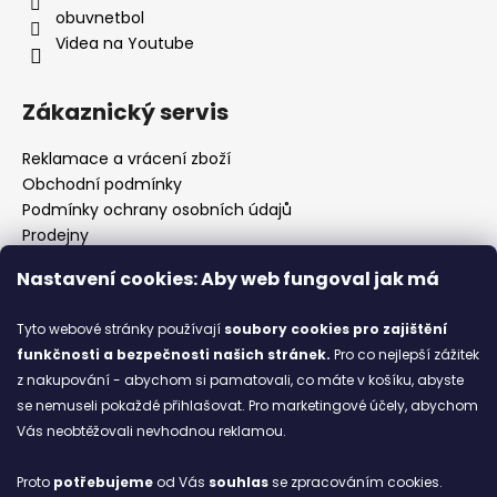
obuvnetbol
Videa na Youtube
Zákaznický servis
Reklamace a vrácení zboží
Obchodní podmínky
Podmínky ochrany osobních údajů
Prodejny
Kontakty
Nastavení cookies: Aby web fungoval jak má
Značky
Tyto webové stránky používají
soubory cookies
pro zajištění
funkčnosti a bezpečnosti našich stránek.
Pro co nejlepší zážitek
Blog
z nakupování - abychom si pamatovali, co máte v košíku, abyste
se nemuseli pokaždé přihlašovat. Pro marketingové účely, abychom
Ze starých bot staronové
Vás neobtěžovali nevhodnou reklamou.
6.2.2026
Proto
potřebujeme
od Vás
souhlas
se zpracováním cookies.