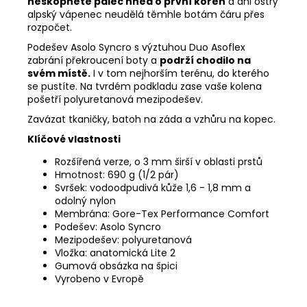
neskopnete palec hned o první kořen
a ani ostrý
alpský vápenec neudělá těmhle botám čáru přes
rozpočet.
Podešev Asolo Syncro s výztuhou Duo Asoflex
zabrání překroucení boty a
podrží chodilo na
svém místě.
I v tom nejhorším terénu, do kterého
se pustíte. Na tvrdém podkladu zase vaše kolena
pošetří polyuretanová mezipodešev.
Zavázat tkaničky, batoh na záda a vzhůru na kopec.
Klíčové vlastnosti
Rozšířená verze, o 3 mm širší v oblasti prstů
Hmotnost: 690 g (1/2 pár)
Svršek: vodoodpudivá kůže 1,6 - 1,8 mm a
odolný nylon
Membrána: Gore-Tex Performance Comfort
Podešev: Asolo Syncro
Mezipodešev: polyuretanová
Vložka: anatomická Lite 2
Gumová obsázka na špici
Vyrobeno v Evropě