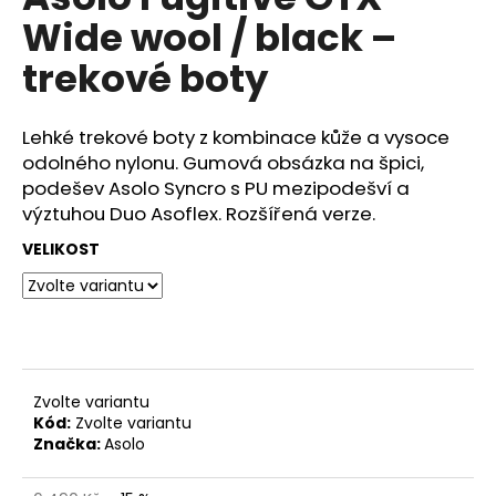
je
a
Wide wool / black –
0,0
z
j
trekové boty
5
í
hvězdiček.
t
Lehké trekové boty z kombinace kůže a vysoce
?
odolného nylonu. Gumová obsázka na špici,
podešev Asolo Syncro s PU mezipodešví a
výztuhou Duo Asoflex. Rozšířená verze.
VELIKOST
HLEDAT
D
o
p
Zvolte variantu
o
Kód:
Zvolte variantu
Značka:
Asolo
r
u