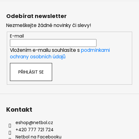
Z
á
Odebírat newsletter
p
Nezmeškejte žádné novinky či slevy!
a
t
E-mail
í
Vložením e-mailu souhlasíte s
podmínkami
ochrany osobních údajů
PŘIHLÁSIT SE
Kontakt
eshop
@
netbol.cz
+420 777 721 724
Netbol na Facebooku