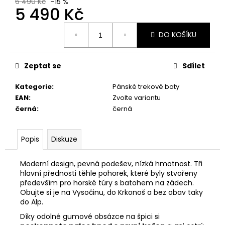
č
6 490 Kč
–15 %
5 490 Kč
u
j
Měrná
e
DO KOŠÍKU
cena:
m
e
Zeptat se
Sdílet
PRIMIGI
Kategorie
:
Pánské trekové boty
2418511
EAN
:
Zvolte variantu
1
černá
:
černá
898
Kč
Popis
Diskuze
Moderní design, pevná podešev, nízká hmotnost. Tři
hlavní přednosti těhle pohorek, které byly stvořeny
především pro horské túry s batohem na zádech.
Obujte si je na Vysočinu, do Krkonoš a bez obav taky
do Alp.
Díky odolné gumové obsázce na špici si