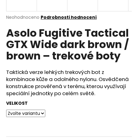
a
j
Průměrné
Neohodnoceno
Podrobnosti hodnocení
í
hodnocení
Asolo Fugitive Tactical
produktu
t
je
?
GTX Wide dark brown /
0,0
z
brown – trekové boty
5
hvězdiček.
Taktická verze lehkých trekových bot z
HLEDAT
kombinace kůže a odolného nylonu. Osvědčená
konstrukce prověřená v terénu, kterou využívají
speciální jednotky po celém světě.
D
VELIKOST
o
p
o
r
u