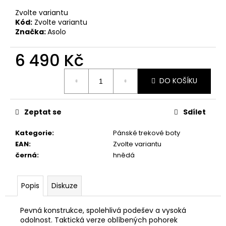
č
u
Zvolte variantu
j
Kód:
Zvolte variantu
Značka:
Asolo
e
m
6 490 Kč
e
Měrná
DO KOŠÍKU
cena:
DÁMSKÉ
ŽABKY
TAMARIS
1-
Zeptat se
Sdílet
27509-
46
Kategorie
:
Pánské trekové boty
001
EAN
:
Zvolte variantu
BLACK
černá
:
hnědá
1
328
Kč
Původně:
Popis
Diskuze
1
898
Pevná konstrukce, spolehlivá podešev a vysoká
Kč
odolnost. Taktická verze oblíbených pohorek