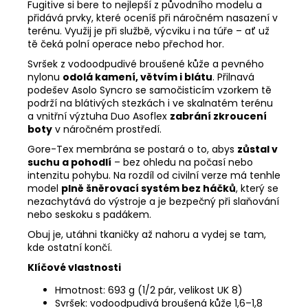
Fugitive si bere to nejlepší z původního modelu a
přidává prvky, které oceníš při náročném nasazení v
terénu. Využij je při službě, výcviku i na túře – ať už
tě čeká polní operace nebo přechod hor.
Svršek z vodoodpudivé broušené kůže a pevného
nylonu
odolá kamení, větvím i blátu
. Přilnavá
podešev Asolo Syncro se samočisticím vzorkem tě
podrží na blátivých stezkách i ve skalnatém terénu
a vnitřní výztuha Duo Asoflex
zabrání zkroucení
boty
v náročném prostředí.
Gore-Tex membrána se postará o to, abys
zůstal v
suchu a pohodlí
– bez ohledu na počasí nebo
intenzitu pohybu. Na rozdíl od civilní verze má tenhle
model
plně šněrovací systém bez háčků
, který se
nezachytává do výstroje a je bezpečný při slaňování
nebo seskoku s padákem.
Obuj je, utáhni tkaničky až nahoru a vydej se tam,
kde ostatní končí.
Klíčové vlastnosti
Hmotnost: 693 g (1/2 pár, velikost UK 8)
Svršek: vodoodpudivá broušená kůže 1,6–1,8