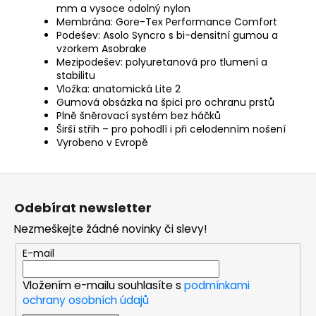
mm a vysoce odolný nylon
Membrána: Gore-Tex Performance Comfort
Podešev: Asolo Syncro s bi-densitní gumou a
vzorkem Asobrake
Mezipodešev: polyuretanová pro tlumení a
stabilitu
Vložka: anatomická Lite 2
Gumová obsázka na špici pro ochranu prstů
Plně šněrovací systém bez háčků
Širší střih – pro pohodlí i při celodenním nošení
Vyrobeno v Evropě
Z
á
Odebírat newsletter
p
Nezmeškejte žádné novinky či slevy!
a
t
E-mail
í
Vložením e-mailu souhlasíte s
podmínkami
ochrany osobních údajů