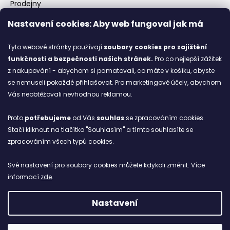
Prodejny
Kontakty
Nastavení cookies: Aby web fungoval jak má
Značky
Tyto webové stránky používají
soubory cookies
pro zajištění
funkčnosti a bezpečnosti našich stránek.
Pro co nejlepší zážitek
Blog
z nakupování - abychom si pamatovali, co máte v košíku, abyste
se nemuseli pokaždé přihlašovat. Pro marketingové účely, abychom
Ze starých bot staronové
Vás neobtěžovali nevhodnou reklamou.
6.2.2026
Proto
potřebujeme
od Vás
souhlas
se zpracováním cookies.
ARCHIV
Stačí kliknout na tlačítko "Souhlasím" a tímto souhlasíte se
zpracováním všech typů cookies.
Facebook
Své nastavení pro soubory cookies můžete kdykoli změnit. Více
informací
zde
.
Nastavení
Vytvořil Shoptet
Copyright 2026
NETBOL
. Všechna práva vyhrazena.