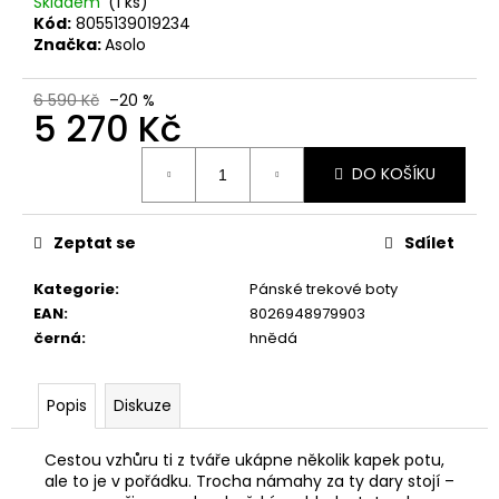
č
Skladem
(1 ks)
Kód:
8055139019234
u
Značka:
Asolo
j
e
m
6 590 Kč
–20 %
5 270 Kč
e
Měrná
DO KOŠÍKU
cena:
ZDRAVOTNÍ
OBUV BUBBLE
AZZURRO
Zeptat se
Sdílet
948
Kč
Kategorie
:
Pánské trekové boty
EAN
:
8026948979903
černá
:
hnědá
Popis
Diskuze
Cestou vzhůru ti z tváře ukápne několik kapek potu,
ale to je v pořádku. Trocha námahy za ty dary stojí –