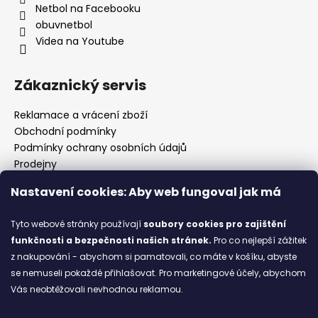
Netbol na Facebooku
obuvnetbol
Videa na Youtube
Zákaznický servis
Reklamace a vrácení zboží
Obchodní podmínky
Podmínky ochrany osobních údajů
Prodejny
Kontakty
Nastavení cookies: Aby web fungoval jak má
Značky
Tyto webové stránky používají
soubory cookies
pro zajištění
funkčnosti a bezpečnosti našich stránek.
Pro co nejlepší zážitek
Blog
z nakupování - abychom si pamatovali, co máte v košíku, abyste
se nemuseli pokaždé přihlašovat. Pro marketingové účely, abychom
Ze starých bot staronové
Vás neobtěžovali nevhodnou reklamou.
6.2.2026