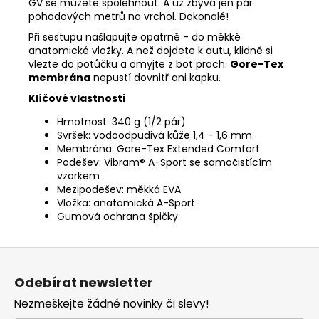
GV se můžete spolehnout. A už zbývá jen pár
pohodových metrů na vrchol. Dokonalé!
Při sestupu našlapujte opatrně - do měkké
anatomické vložky. A než dojdete k autu, klidně si
vlezte do potůčku a omyjte z bot prach.
Gore-Tex
membrána
nepustí dovnitř ani kapku.
Klíčové vlastnosti
Hmotnost: 340 g (1/2 pár)
Svršek: vodoodpudivá kůže 1,4 - 1,6 mm
Membrána: Gore-Tex Extended Comfort
Podešev: Vibram® A-Sport se samočistícím
vzorkem
Mezipodešev: měkká EVA
Vložka: anatomická A-Sport
Gumová ochrana špičky
Z
á
Odebírat newsletter
p
Nezmeškejte žádné novinky či slevy!
a