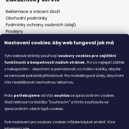
Reklamace a vrácení zboží
Obchodní podmínky
Podmínky ochrany osobních údajů
Prodejny
Kontakty
Nastavení cookies: Aby web fungoval jak má
Značky
Tyto webové stránky používají
soubory cookies
pro zajištění
funkčnosti a bezpečnosti našich stránek.
Pro co nejlepší zážitek
Blog
z nakupování - abychom si pamatovali, co máte v košíku, abyste
se nemuseli pokaždé přihlašovat. Pro marketingové účely, abychom
Ze starých bot staronové
Vás neobtěžovali nevhodnou reklamou.
6.2.2026
Proto
potřebujeme
od Vás
souhlas
se zpracováním cookies.
ARCHIV
Stačí kliknout na tlačítko "Souhlasím" a tímto souhlasíte se
zpracováním všech typů cookies.
Facebook
Své nastavení pro soubory cookies můžete kdykoli změnit. Více
informací
zde
.