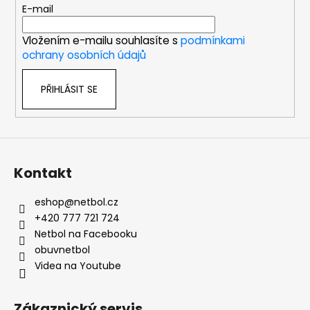
t
E-mail
í
Vložením e-mailu souhlasíte s
podmínkami
ochrany osobních údajů
PŘIHLÁSIT SE
Kontakt
eshop
@
netbol.cz
+420 777 721 724
Netbol na Facebooku
obuvnetbol
Videa na Youtube
Zákaznický servis