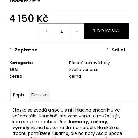
č
Značka:
Asolo
u
j
4 150 Kč
e
Měrná
m
DO KOŠÍKU
cena:
e
Zeptat se
Sdílet
PRIMIGI
2411300
Kategorie
:
Pánské trekové boty
1
EAN
:
Zvolte variantu
298
černá
:
černá
Kč
Popis
Diskuze
Stezka se zvedá a spolu s ní i hladina endorfinů ve
vašem těle. Konečně jste zase venku a můžete jít,
kam se vám zachce. Přes
kameny, kořeny,
výmoly
vstříc hezkému dni na horách. Na skále si
trochu pomůžete rukama, ale na boty Asolo Space