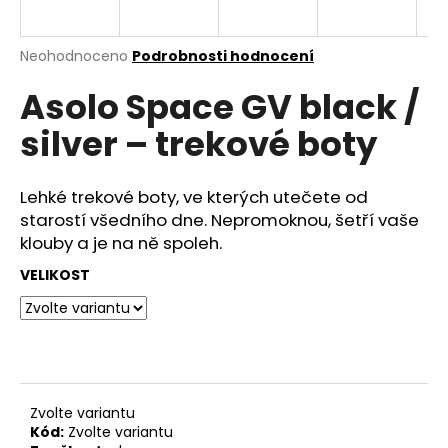
a
j
Průměrné
Neohodnoceno
Podrobnosti hodnocení
í
hodnocení
Asolo Space GV black /
produktu
t
je
?
silver – trekové boty
0,0
z
5
hvězdiček.
Lehké trekové boty, ve kterých utečete od
starostí všedního dne. Nepromoknou, šetří vaše
HLEDAT
klouby a je na ně spoleh.
VELIKOST
D
o
p
o
r
Zvolte variantu
u
Kód:
Zvolte variantu