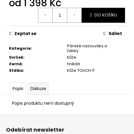
od
1 398 Kč
č
u
Měrná
j
DO KOŠÍKU
cena:
e
m
e
Zeptat se
Sdílet
Pánské nazouváky a
Kategorie
:
žabky
PRIMIGI
2418511
Svršek
:
Kůže
černá
:
hnědá
1
898
Stélka
:
Kůže TOUCH IT
Kč
Popis
Diskuze
Popis produktu není dostupný
Z
á
Odebírat newsletter