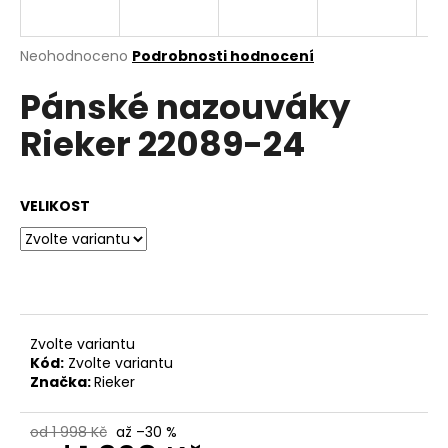
a
j
Průměrné
Neohodnoceno
Podrobnosti hodnocení
í
hodnocení
Pánské nazouváky
produktu
t
je
?
Rieker 22089-24
0,0
z
5
hvězdiček.
VELIKOST
HLEDAT
D
o
Zvolte variantu
p
Kód:
Zvolte variantu
o
Značka:
Rieker
r
u
od 1 998 Kč
až –30 %