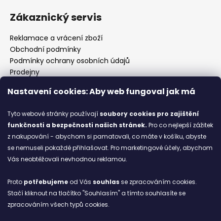
Zákaznický servis
Reklamace a vrácení zboží
Obchodní podmínky
Podmínky ochrany osobních údajů
Prodejny
Kontakty
Nastavení cookies: Aby web fungoval jak má
Značky
Tyto webové stránky používají
soubory cookies
pro zajištění
funkčnosti a bezpečnosti našich stránek.
Pro co nejlepší zážitek
Blog
z nakupování - abychom si pamatovali, co máte v košíku, abyste
se nemuseli pokaždé přihlašovat. Pro marketingové účely, abychom
Ze starých bot staronové
Vás neobtěžovali nevhodnou reklamou.
6.2.2026
Proto
potřebujeme
od Vás
souhlas
se zpracováním cookies.
ARCHIV
Stačí kliknout na tlačítko "Souhlasím" a tímto souhlasíte se
zpracováním všech typů cookies.