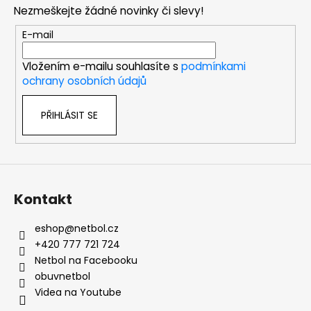
p
Nezmeškejte žádné novinky či slevy!
a
t
E-mail
í
Vložením e-mailu souhlasíte s
podmínkami
ochrany osobních údajů
PŘIHLÁSIT SE
Kontakt
eshop
@
netbol.cz
+420 777 721 724
Netbol na Facebooku
obuvnetbol
Videa na Youtube