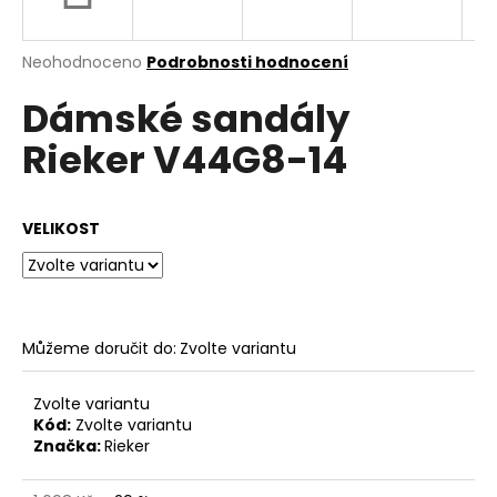
a
j
Průměrné
Neohodnoceno
Podrobnosti hodnocení
í
hodnocení
Dámské sandály
produktu
t
je
?
Rieker V44G8-14
0,0
z
5
hvězdiček.
VELIKOST
HLEDAT
Můžeme doručit do:
Zvolte variantu
D
o
p
Zvolte variantu
o
Kód:
Zvolte variantu
Značka:
Rieker
r
u