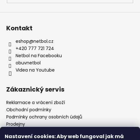
Kontakt
eshop
@
netbol.cz
+420 777 721 724
Netbol na Facebooku
obuvnetbol
Videa na Youtube
Zákaznický servis
Reklamace a vrácení zboží
Obchodní podmínky
Podmínky ochrany osobních údajů
Prodejny
Kontakty
Nastavení cookies: Aby web fungoval jak má
Značky