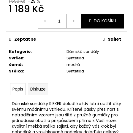
č
1 698 Kč
–29 %
1 189 Kč
u
j
Měrná
e
DO KOŠÍKU
cena:
m
e
Zeptat se
Sdílet
PRIMIGI
Kategorie
:
Dámské sandály
2411200
Svršek
:
Syntetika
1
černá
:
modrá
298
Stélka
:
Syntetika
Kč
Popis
Diskuze
Dámské sandálky RIEKER doladí každý letní outfit díky
svému módnímu vzhledu. Křížené pásky přes nárt s
netradičním vzorem jsou šité z pružné gumičky pro
jednodušší obutí a přizpůsobení přímo k Vaší noze.
Kvalitní měkká stélka zajistí, aby každý Váš krok byl
pohodlný a vroubkovaná podešev dolaďuje celkový