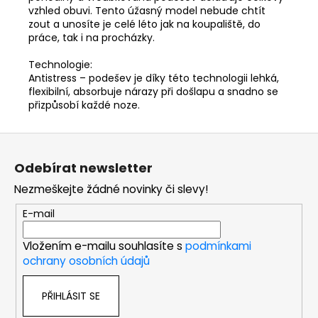
vzhled obuvi. Tento úžasný model nebude chtít
zout a unosíte je celé léto jak na koupaliště, do
práce, tak i na procházky.
Technologie:
Antistress – podešev je díky této technologii lehká,
flexibilní, absorbuje nárazy při došlapu a snadno se
přizpůsobí každé noze.
Z
á
Odebírat newsletter
p
Nezmeškejte žádné novinky či slevy!
a
t
E-mail
í
Vložením e-mailu souhlasíte s
podmínkami
ochrany osobních údajů
PŘIHLÁSIT SE