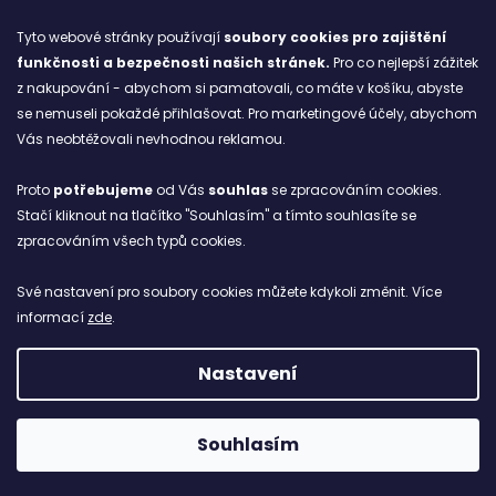
Tyto webové stránky používají
soubory cookies
pro zajištění
funkčnosti a bezpečnosti našich stránek.
Pro co nejlepší zážitek
Blog
z nakupování - abychom si pamatovali, co máte v košíku, abyste
se nemuseli pokaždé přihlašovat. Pro marketingové účely, abychom
Ze starých bot staronové
Vás neobtěžovali nevhodnou reklamou.
6.2.2026
Proto
potřebujeme
od Vás
souhlas
se zpracováním cookies.
ARCHIV
Stačí kliknout na tlačítko "Souhlasím" a tímto souhlasíte se
zpracováním všech typů cookies.
Facebook
Své nastavení pro soubory cookies můžete kdykoli změnit. Více
informací
zde
.
Nastavení
Vytvořil Shoptet
Copyright 2026
NETBOL
. Všechna práva vyhrazena.
Souhlasím
```html